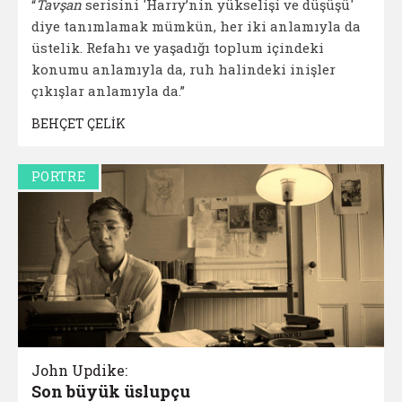
“
Tavşan
serisini 'Harry’nin yükselişi ve düşüşü'
diye tanımlamak mümkün, her iki anlamıyla da
üstelik. Refahı ve yaşadığı toplum içindeki
konumu anlamıyla da, ruh halindeki inişler
çıkışlar anlamıyla da.”
BEHÇET ÇELİK
PORTRE
John Updike:
Son büyük üslupçu