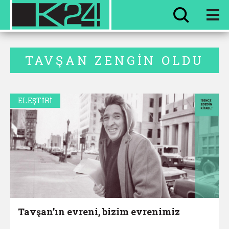
HER ŞEY
EVVEL ZAMAN
TAVŞAN ZENGIN OLDU
ELEŞTİRİ
Tavşan’ın evreni, bizim evrenimiz