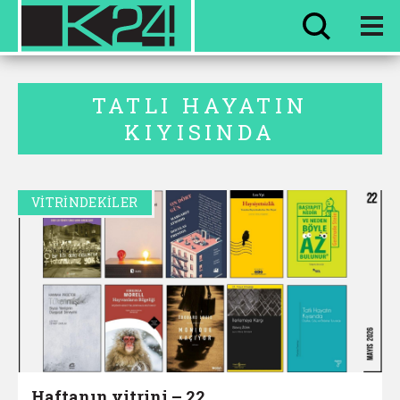
HER ŞEY
EVVEL ZAMAN
TATLI HAYATIN
KIYISINDA
VİTRİNDEKİLER
Haftanın vitrini – 22