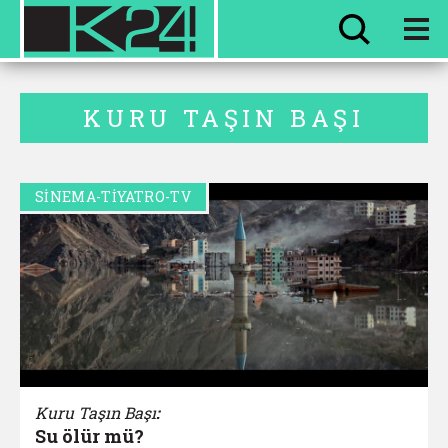
HER ŞEY
EVVEL ZAMAN
KURU TAŞIN BAŞI
SİNEMA-TİYATRO-TV
Kuru Taşın Başı
:
Su ölür mü?