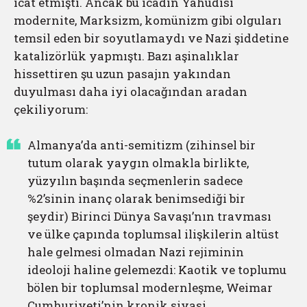
icat etmişti. Ancak bu icadın Yahudisi
modernite, Marksizm, komünizm gibi olguları
temsil eden bir soyutlamaydı ve Nazi şiddetine
katalizörlük yapmıştı. Bazı aşinalıklar
hissettiren şu uzun pasajın yakından
duyulması daha iyi olacağından aradan
çekiliyorum:
Almanya’da anti-semitizm (zihinsel bir
tutum olarak yaygın olmakla birlikte,
yüzyılın başında seçmenlerin sadece
%2’sinin inanç olarak benimsediği bir
şeydir) Birinci Dünya Savaşı’nın travması
ve ülke çapında toplumsal ilişkilerin altüst
hale gelmesi olmadan Nazi rejiminin
ideoloji haline gelemezdi: Kaotik ve toplumu
bölen bir toplumsal modernleşme, Weimar
Cumhuriyeti’nin kronik siyasi