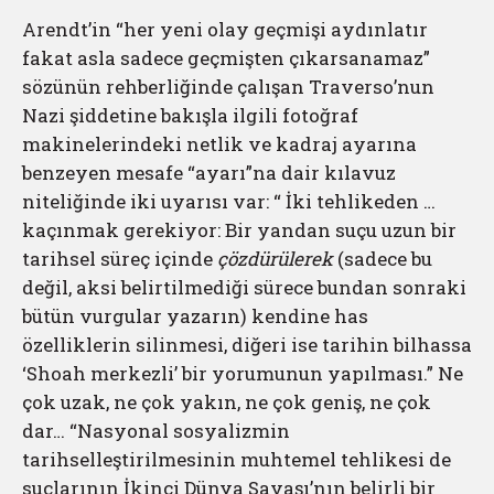
Arendt’in “her yeni olay geçmişi aydınlatır
fakat asla sadece geçmişten çıkarsanamaz”
sözünün rehberliğinde çalışan Traverso’nun
Nazi şiddetine bakışla ilgili fotoğraf
makinelerindeki netlik ve kadraj ayarına
benzeyen mesafe “ayarı”na dair kılavuz
niteliğinde iki uyarısı var: “ İki tehlikeden …
kaçınmak gerekiyor: Bir yandan suçu uzun bir
tarihsel süreç içinde
çözdürülerek
(sadece bu
değil, aksi belirtilmediği sürece bundan sonraki
bütün vurgular yazarın) kendine has
özelliklerin silinmesi, diğeri ise tarihin bilhassa
‘Shoah merkezli’ bir yorumunun yapılması.” Ne
çok uzak, ne çok yakın, ne çok geniş, ne çok
dar… “Nasyonal sosyalizmin
tarihselleştirilmesinin muhtemel tehlikesi de
suçlarının İkinci Dünya Savaşı’nın belirli bir