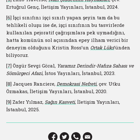
Ertuğrul Genç, İletişim Yayınları, İstanbul, 2024.
[6]
İşçi sınıfını işçi sınıfı yapan şeyin tam da bu
tehlikeli oluşu ise de, işçi sınıfının bu tasvirlerde
kullanılan pejoratif çağrışımlara pek uymadığını,
hatta komünün sol açısından epey ilham verici bir
deneyim olduğunu Kristin Ross’un
Ortak Lüks
’ünden
biliyoruz.
[7]
Özgür Sevgi Göral,
Yaramız Derindir-Hafıza Sahası ve
Sömürgeci Afazi
, İstos Yayınları, İstanbul, 2023.
[8]
Jacques Ranciere,
Demokrasi Nefreti
,
çev. Utku
Özmakas, İletişim Yayınları, İstanbul, 2020.
[9]
Zafer Yılmaz,
Sağın Kasveti
,
İletişim Yayınları,
İstanbul, 2025.