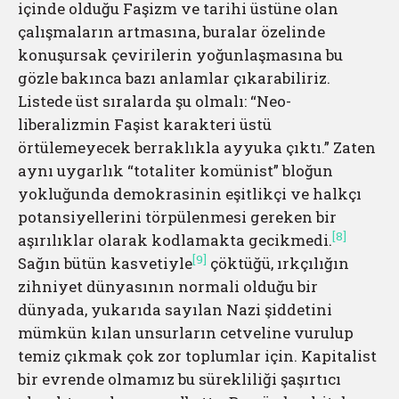
içinde olduğu Faşizm ve tarihi üstüne olan
çalışmaların artmasına, buralar özelinde
konuşursak çevirilerin yoğunlaşmasına bu
gözle bakınca bazı anlamlar çıkarabiliriz.
Listede üst sıralarda şu olmalı: “Neo-
liberalizmin Faşist karakteri üstü
örtülemeyecek berraklıkla ayyuka çıktı.” Zaten
aynı uygarlık “totaliter komünist” bloğun
yokluğunda demokrasinin eşitlikçi ve halkçı
potansiyellerini törpülenmesi gereken bir
[8]
aşırılıklar olarak kodlamakta gecikmedi.
[9]
Sağın bütün kasvetiyle
çöktüğü, ırkçılığın
zihniyet dünyasının normali olduğu bir
dünyada, yukarıda sayılan Nazi şiddetini
mümkün kılan unsurların cetveline vurulup
temiz çıkmak çok zor toplumlar için. Kapitalist
bir evrende olmamız bu sürekliliği şaşırtıcı