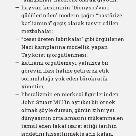
hayvan kesiminin “Dionysos’vari
güdülerinden” modern çağın “pastörize
katliamına” geçiş olarak tasvir edilen
mezbahalar;
“ceset üreten fabrikalar” gibi örgütlenen
Nazi kamplarına modellik yapan
Taylorist iş örgütlenmesi;
katliamı örgütlemeyi yalnızca bir
görevin ifası haline getirerek etik
sorumluluğu yok eden bürokratik
yönetim;
liberalizmin en merkezî figürlerinden
John Stuart Mill’in ayrıksı bir örnek
olmak şöyle dursun, günün zihniyet
dünyasının ortalamasını mükemmelen
temsil eden fakat işaret ettiği tarihin
şiddetini hissettirmekte aciz kalan,