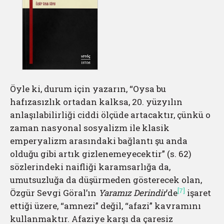
Öyle ki, durum için yazarın, “Oysa bu
hafızasızlık ortadan kalksa, 20. yüzyılın
anlaşılabilirliği ciddi ölçüde artacaktır, çünkü o
zaman nasyonal sosyalizm ile klasik
emperyalizm arasındaki bağlantı şu anda
olduğu gibi artık gizlenemeyecektir” (s. 62)
sözlerindeki naifliği karamsarlığa da,
umutsuzluğa da düşürmeden gösterecek olan,
[7]
Özgür Sevgi Göral’ın
Yaramız Derindir
’de
işaret
ettiği üzere, “amnezi” değil, “afazi” kavramını
kullanmaktır. Afaziye karşı da çaresiz