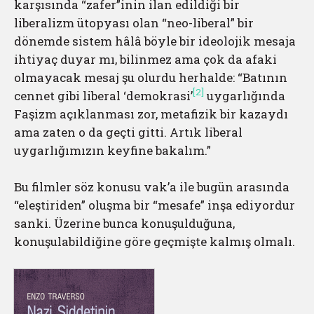
karşısında “zafer”inin ilan edildiği bir
liberalizm ütopyası olan “neo-liberal” bir
dönemde sistem hâlâ böyle bir ideolojik mesaja
ihtiyaç duyar mı, bilinmez ama çok da afaki
olmayacak mesaj şu olurdu herhalde: “Batının
[2]
cennet gibi liberal ‘demokrasi’
uygarlığında
Faşizm açıklanması zor, metafizik bir kazaydı
ama zaten o da geçti gitti. Artık liberal
uygarlığımızın keyfine bakalım.”
Bu filmler söz konusu vak’a ile bugün arasında
“eleştiriden” oluşma bir “mesafe” inşa ediyordur
sanki. Üzerine bunca konuşulduğuna,
konuşulabildiğine göre geçmişte kalmış olmalı.