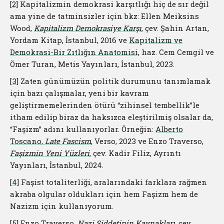
[2]
Kapitalizmin demokrasi karşıtlığı hiç de sır değil
ama yine de tatminsizler için bkz: Ellen Meiksins
Wood,
Kapitalizm Demokrasiye Karşı
, çev. Şahin Artan,
Yordam Kitap, İstanbul, 2016 ve
Kapitalizm ve
Demokrasi-Bir Zıtlığın Anatomisi,
haz. Cem Cemgil ve
Ömer Turan, Metis Yayınları, İstanbul, 2023.
[3]
Zaten günümüzün politik durumunu tanımlamak
için bazı çalışmalar, yeni bir kavram
geliştirmemelerinden ötürü “zihinsel tembellik”le
itham edilip biraz da haksızca eleştirilmiş olsalar da,
“Faşizm” adını kullanıyorlar. Örneğin:
Alberto
Toscano,
Late Fascism
, Verso, 2023 ve Enzo Traverso,
Faşizmin Yeni Yüzleri
, çev. Kadir Filiz, Ayrıntı
Yayınları, İstanbul, 2024.
[4]
Faşist totaliterliği, aralarındaki farklara rağmen
akraba olgular oldukları için hem Faşizm hem de
Nazizm için kullanıyorum.
[5]
Enzo Traverso,
Nazi Şiddetinin Kaynakları
, çev.