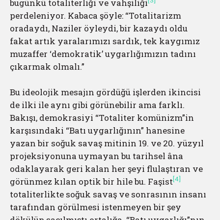
[3]
bugünkü totaliterliği ve vahşiliği
perdeleniyor. Kabaca şöyle: “Totalitarizm
oradaydı, Naziler öyleydi, bir kazaydı oldu
fakat artık yaralarımızı sardık, tek kaygımız
muzaffer ‘demokratik’ uygarlığımızın tadını
çıkarmak olmalı.”
Bu ideolojik mesajın gördüğü işlerden ikincisi
de ilki ile aynı gibi görünebilir ama farklı.
Bakışı, demokrasiyi “Totaliter komünizm”in
karşısındaki “Batı uygarlığının” hanesine
yazan bir soğuk savaş mitinin 19. ve 20. yüzyıl
projeksiyonuna uymayan bu tarihsel âna
odaklayarak geri kalan her şeyi flulaştıran ve
[4]
görünmez kılan optik bir hile bu. Faşist
totaliterlikte soğuk savaş ve sonrasının insanı
tarafından görülmesi istenmeyen bir şey
dökülüp saçılmıştı ortalığa. “Batı uygarlığı”nın