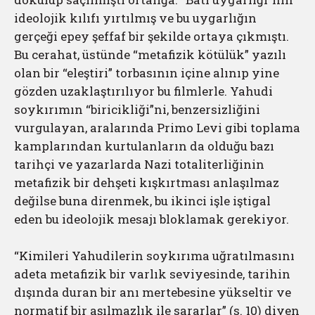
ideolojik kılıfı yırtılmış ve bu uygarlığın
gerçeği epey şeffaf bir şekilde ortaya çıkmıştı.
Bu cerahat, üstünde “metafizik kötülük” yazılı
olan bir “eleştiri” torbasının içine alınıp yine
gözden uzaklaştırılıyor bu filmlerle. Yahudi
soykırımın “biricikliği”ni, benzersizliğini
vurgulayan, aralarında Primo Levi gibi toplama
kamplarından kurtulanların da olduğu bazı
tarihçi ve yazarlarda Nazi totaliterliğinin
metafizik bir dehşeti kışkırtması anlaşılmaz
değilse buna direnmek, bu ikinci işle iştigal
eden bu ideolojik mesajı bloklamak gerekiyor.
“Kimileri Yahudilerin soykırıma uğratılmasını
adeta metafizik bir varlık seviyesinde, tarihin
dışında duran bir anı mertebesine yükseltir ve
normatif bir aşılmazlık ile sararlar” (s. 10) diyen