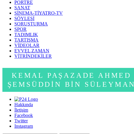
PORTRE
SANAT
SİNEMA-TİYATRO-TV
SÖYLEŞİ
SORUŞTURMA
SPOR
TADIMLIK
TARTIŞMA
VİDEOLAR
EVVEL ZAMAN
VİTRİNDEKİLER
KEMAL PAŞAZADE AHMED
ŞEMSÜDDIN BIN SÜLEYMA
Hakkında
İletişim
Facebook
Twitter
Instagram