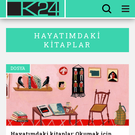
HER ŞEY
EVVEL ZAMAN
HAYATIMDAKI
KITAPLAR
DOSYA
Hayatımdaki kitaplar: Okumak için