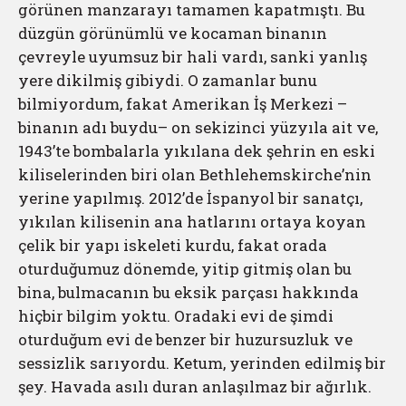
görünen manzarayı tamamen kapatmıştı. Bu
düzgün görünümlü ve kocaman binanın
çevreyle uyumsuz bir hali vardı, sanki yanlış
yere dikilmiş gibiydi. O zamanlar bunu
bilmiyordum, fakat Amerikan İş Merkezi –
binanın adı buydu– on sekizinci yüzyıla ait ve,
1943’te bombalarla yıkılana dek şehrin en eski
kiliselerinden biri olan Bethlehemskirche’nin
yerine yapılmış. 2012’de İspanyol bir sanatçı,
yıkılan kilisenin ana hatlarını ortaya koyan
çelik bir yapı iskeleti kurdu, fakat orada
oturduğumuz dönemde, yitip gitmiş olan bu
bina, bulmacanın bu eksik parçası hakkında
hiçbir bilgim yoktu. Oradaki evi de şimdi
oturduğum evi de benzer bir huzursuzluk ve
sessizlik sarıyordu. Ketum, yerinden edilmiş bir
şey. Havada asılı duran anlaşılmaz bir ağırlık.