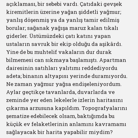
açıklaması, bir sebebi vardı. Çatıdaki gevşek
kiremitlerin üzerine yağan şiddetli yağmur;
yanlış döşenmiş ya da yanlış tamir edilmiş
borular; sağanak yağışa maruz kalan tıkalı
giderler. Üstümüzdeki çatı katını yapan
ustaların savruk bir ekip olduğu da aşikârdı.
Yine de bu muhtelif vakaların dur durak
bilmemesi can sıkmaya başlamıştı. Apartman
dairesinin satıhları yalıtımı reddediyordu
adeta; binanın altyapısı yerinde duramıyordu.
Ne zaman yağmur yağsa endişeleniyordum.
Aylar geçtikçe tavanlarda, duvarlarda ve
zeminde yer eden lekelerle izlerin haritasını
çıkarma arzusuna kapıldım. Topografyalarını
şematize edebilecek olsam, baktığımda bu
küçük ev felaketlerinin anlamını kavramamı
sağlayacak bir harita yapabilir miydim?