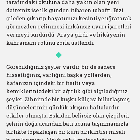
tarafındaki okuluna daha yakın olan yeni
dairemiz ise ilk günden itibaren tuhaftı. Bizi
çileden çıkarıp hayatımızı kesintiye uğratarak
görmezden gelinmesi imkânsız uyarı işaretleri
vermeyi sürdürdü. Araya girdi ve hikâyenin
kahramanı rolünü zorla üstlendi.
Görebildiğiniz şeyler vardır, bir de sadece
hissettiğiniz, varlığını başka yollardan,
kafanızın içindeki bir fısıltı veya
kemiklerinizdeki bir ağırlık gibi algıladığınız
şeyler. Zihnimde bir kuşku külçesi billurlaşmış,
düşüncelerimin günlük akışını haftalardır
etkiler olmuştu. Eskiden belirsiz olan çizgileri,
şehrin doğu ucundan batı ucuna taşınmamızla
birlikte topaklaşan bir kum birikintisi misali
biçimlenmişti. Aldığı şekil mutsuzluğun