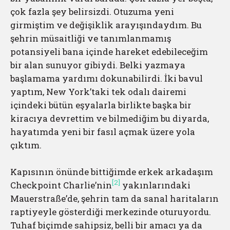
çok fazla şey belirsizdi. Otuzuma yeni
girmiştim ve değişiklik arayışındaydım. Bu
şehrin müsaitliği ve tanımlanmamış
potansiyeli bana içinde hareket edebileceğim
bir alan sunuyor gibiydi. Belki yazmaya
başlamama yardımı dokunabilirdi. İki bavul
yaptım, New York’taki tek odalı dairemi
içindeki bütün eşyalarla birlikte başka bir
kiracıya devrettim ve bilmediğim bu diyarda,
hayatımda yeni bir fasıl açmak üzere yola
çıktım.
Kapısının önünde bittiğimde erkek arkadaşım
[2]
Checkpoint Charlie’nin
yakınlarındaki
Mauerstraße’de, şehrin tam da sanal haritaların
raptiyeyle gösterdiği merkezinde oturuyordu.
Tuhaf biçimde sahipsiz, belli bir amacı ya da