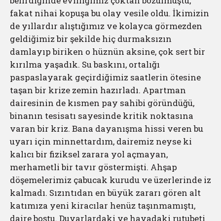
belirdiğinde evliliğimiz çoktan bozulmuştu,
fakat nihai kopuşa bu olay vesile oldu. İkimizin
de yıllardır alıştığımız ve kolayca görmezden
geldiğimiz bir şekilde hiç durmaksızın
damlayıp biriken o hüznün aksine, çok sert bir
kırılma yaşadık. Su baskını, ortalığı
paspaslayarak geçirdiğimiz saatlerin ötesine
taşan bir krize zemin hazırladı. Apartman
dairesinin de kısmen pay sahibi göründüğü,
binanın tesisatı sayesinde kritik noktasına
varan bir kriz. Bana dayanışma hissi veren bu
uyarı için minnettardım, dairemiz neyse ki
kalıcı bir fiziksel zarara yol açmayan,
merhametli bir tavır göstermişti. Ahşap
döşemelerimiz çabucak kurudu ve üzerlerinde iz
kalmadı. Sızıntıdan en büyük zararı gören alt
katımıza yeni kiracılar henüz taşınmamıştı,
daire boştu. Duvarlardaki ve havadaki rutubeti