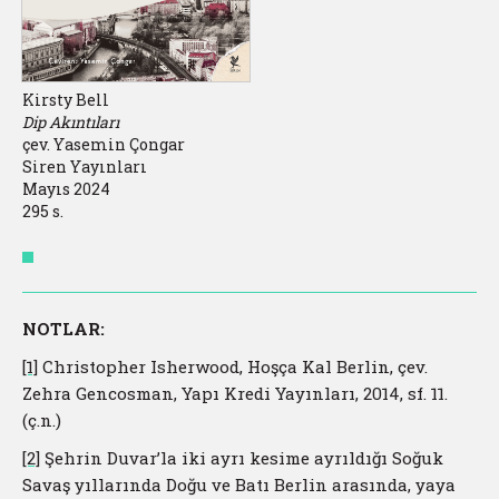
Kirsty Bell
Dip Akıntıları
çev. Yasemin Çongar
Siren Yayınları
Mayıs 2024
295 s.
NOTLAR:
[1]
Christopher Isherwood, Hoşça Kal Berlin, çev.
Zehra Gencosman, Yapı Kredi Yayınları, 2014, sf. 11.
(ç.n.)
[2]
Şehrin Duvar’la iki ayrı kesime ayrıldığı Soğuk
Savaş yıllarında Doğu ve Batı Berlin arasında, yaya