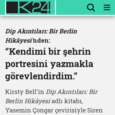
HER ŞEY
EVVEL ZAMAN
Dip Akıntıları: Bir Berlin
Hikâyesi'
nden:
“Kendimi bir şehrin
portresini yazmakla
görevlendirdim.”
Kirsty Bell'in
Dip Akıntıları: Bir
Berlin Hikâyesi
adlı kitabı,
Yasemin Çongar çevirisiyle Siren