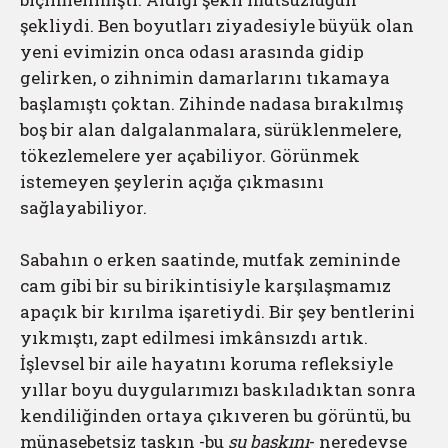
şekliydi. Ben boyutları ziyadesiyle büyük olan
yeni evimizin onca odası arasında gidip
gelirken, o zihnimin damarlarını tıkamaya
başlamıştı çoktan. Zihinde nadasa bırakılmış
boş bir alan dalgalanmalara, sürüklenmelere,
tökezlemelere yer açabiliyor. Görünmek
istemeyen şeylerin açığa çıkmasını
sağlayabiliyor.
Sabahın o erken saatinde, mutfak zemininde
cam gibi bir su birikintisiyle karşılaşmamız
apaçık bir kırılma işaretiydi. Bir şey bentlerini
yıkmıştı, zapt edilmesi imkânsızdı artık.
İşlevsel bir aile hayatını koruma refleksiyle
yıllar boyu duygularımızı baskıladıktan sonra
kendiliğinden ortaya çıkıveren bu görüntü, bu
münasebetsiz taşkın -bu
su baskını
- neredeyse