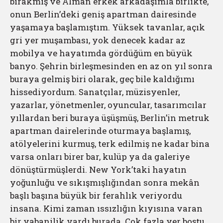
bırakmış ve Alman erkek arkadaşımla birlikte,
onun Berlin’deki geniş apartman dairesinde
yaşamaya başlamıştım. Yüksek tavanlar, açık
gri yer muşambası, yok denecek kadar az
mobilya ve hayatımda gördüğüm en büyük
banyo. Şehrin birleşmesinden en az on yıl sonra
buraya gelmiş biri olarak, geç bile kaldığımı
hissediyordum. Sanatçılar, müzisyenler,
yazarlar, yönetmenler, oyuncular, tasarımcılar
yıllardan beri buraya üşüşmüş, Berlin’in metruk
apartman dairelerinde oturmaya başlamış,
atölyelerini kurmuş, terk edilmiş ne kadar bina
varsa onları birer bar, kulüp ya da galeriye
dönüştürmüşlerdi. New York’taki hayatın
yoğunluğu ve sıkışmışlığından sonra mekân
başlı başına büyük bir ferahlık veriyordu
insana. Kimi zaman ıssızlığın kıyısına varan
bir yabanilik vardı burada. Çok fazla yer boştu,