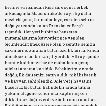
Berlin’e varışımdan kısa süre sonra erkek
arkadaşımla Mauerstraße’den ayrılıp daha
mezhebi geniş bir mahalleye, eskiden şehrin
doğu yarısında kalan Prenzlauer Berg’e
taşındık. Her yeri birbirine benzeten
mutenalaştırma kuvvetlerince yeniden
biçimlendirilmek üzere olan o semtte, semtin
sakinlerinde aranan bütün özellikleri farkında
olmaksızın bir bir karşılıyorduk. Altı ay içinde
hamile kaldım ve biz de mahallenin genç
aileleri arasına katıldık. Bebeklerimiz orada
doğdu, ilk dairemizi satın aldık, nikâhı bastık
ve hayvan sahiplendik. Aile ve iş hayatını
kusursuz bir bütün halinde bir arada tutma
yükümlülüğüne kendimizi kaptırmışken
dikkatimiz dağılıverdi ve birbirimizi unuttuk.
Evliliğimizin karaya oturmasına göz yumduk.